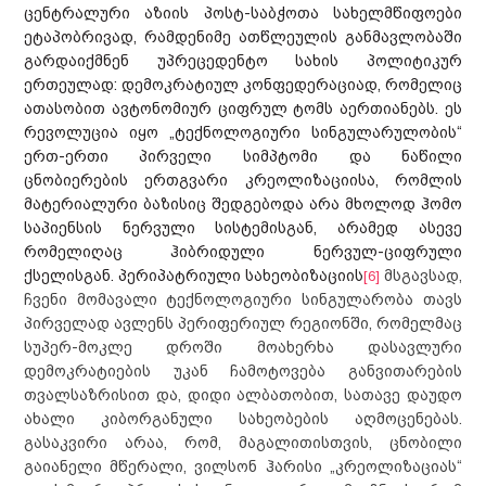
ცენტრალური აზიის პოსტ-საბჭოთა სახელმწიფოები
ეტაპობრივად, რამდენიმე ათწლეულის განმავლობაში
გარდაიქმნენ უპრეცედენტო სახის პოლიტიკურ
ერთეულად: დემოკრატიულ კონფედერაციად, რომელიც
ათასობით ავტონომიურ ციფრულ ტომს აერთიანებს. ეს
რევოლუცია იყო „ტექნოლოგიური სინგულარულობის“
ერთ-ერთი პირველი სიმპტომი და ნაწილი
ცნობიერების ერთგვარი კრეოლიზაციისა, რომლის
მატერიალური ბაზისიც შედგებოდა არა მხოლოდ ჰომო
საპიენსის ნერვული სისტემისგან, არამედ ასევე
რომელიღაც ჰიბრიდული ნერვულ-ციფრული
ქსელისგან. პერიპატრიული სახეობიზაციის
მსგავსად,
[6]
ჩვენი მომავალი ტექნოლოგიური სინგულარობა თავს
პირველად ავლენს პერიფერიულ რეგიონში, რომელმაც
სუპერ-მოკლე დროში მოახერხა დასავლური
დემოკრატიების უკან ჩამოტოვება განვითარების
სიახლეები
თვალსაზრისით და, დიდი ალბათობით, სათავე დაუდო
ახალი კიბორგანული სახეობების აღმოცენებას.
განცხადებები
საქმიანობა
გასაკვირი არაა, რომ, მაგალითისთვის, ცნობილი
ღონისძიებები
ადვოკაცია
ჩვენ შესახებ
გაიანელი მწერალი, ვილსონ ჰარისი „კრეოლიზაციას“
პუბლიკაციები
თემის