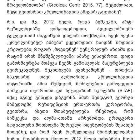
მრავლობითობა“ (Creoleak Centr 2016, 77). შეგიძლიათ,
მეტი გვითხრათ კრეოლიზაციის ამგვარ გაგებაზე?
რ.ი. და მ.ვ: 2012 წელს, როცა ბიშკეკში, არტ-
რეზიდენციაზე ვიმყოფებოდით, ადგილობრივმა
ტელევიზიამ მიგვიწვია დილის თოქშოუში. ჩვენ ჩვენს
„კრეოლიზებულ ამბებს“ ვყვებოდით: საიდან მოდიან
კრეოლები, როგორ „მოვიდნენ“ ცენტრალურ აზიაში და
რატომ არის მნიშვნელოვანი, ამაზე ვისაუბროთ. დიდი
გამოხმაურება მოჰყვა ჩვენს გამოსვლას; მაყურებლები
გვირეკავდნენ, შეკითხვებს გვისვამდნენ - თითქოს
საკუთარი თავი აღმოაჩინეს კრეოლიზაციის
ისტორიაში. ამის შემდგომ, მოხსენებით გამოვედით
ბიშკეკის თეორიისა და აქტივიზმის სკოლაში (STAB).
იქაც იგივე განცდა დაგვრჩა. ამის შემდგომ, გეორგი
მამედოვმა, რეზიდენციის ერთ-ერთმა კურატორმა,
გვითხრა, ისეთი შთაბედჭილება რჩებოდა, რომ
ბიშკეკსა და ალმა-ათაში არსებობდა ერთგვარი
სოციალური მოთხოვნა შერეული იდენტობების შესახებ
მითებზე; და რომ ჩვენ რომელიღაც მნიშვნელოვანი
ნერვი შევარხიეთ. მალევე, 2013 წლის იანვარში, ჩვენ