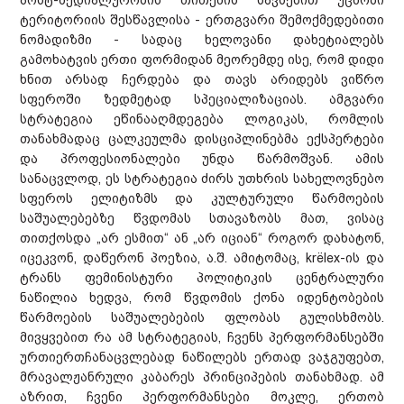
პოსტ-მედიალურობის თითქმის სავსებით უცნობი
ტერიტორიის შესწავლისა - ერთგვარი შემოქმედებითი
ნომადიზმი - სადაც ხელოვანი დახეტიალებს
გამოხატვის ერთი ფორმიდან მეორემდე ისე, რომ დიდი
ხნით არსად ჩერდება და თავს არიდებს ვიწრო
სფეროში ზედმეტად სპეციალიზაციას. ამგვარი
სტრატეგია ეწინააღმდეგება ლოგიკას, რომლის
თანახმადაც ცალკეულმა დისციპლინებმა ექსპერტები
და პროფესიონალები უნდა წარმოშვან. ამის
სანაცვლოდ, ეს სტრატეგია ძირს უთხრის სახელოვნებო
სფეროს ელიტიზმს და კულტურული წარმოების
საშუალებებზე წვდომას სთავაზობს მათ, ვისაც
თითქოსდა „არ ესმით“ ან „არ იციან“ როგორ დახატონ,
იცეკვონ, დაწერონ პოეზია, ა.შ. ამიტომაც, krёlex-ის და
ტრანს ფემინისტური პოლიტიკის ცენტრალური
ნაწილია ხედვა, რომ წვდომის ქონა იდენტობების
წარმოების საშუალებების ფლობას გულისხმობს.
მივყვებით რა ამ სტრატეგიას, ჩვენს პერფორმანსებში
ურთიერთჩანაცვლებად ნაწილებს ერთად ვაჯგუფებთ,
მრავალჟანრული კაბარეს პრინციპების თანახმად. ამ
აზრით, ჩვენი პერფორმანსები მოკლე, ერთობ