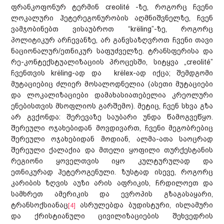
ფრანკოფონურ ტერმინ creolité -ზე, როგორც ჩვენი
ლოკალური ჰეტერეგონურობის აღმნიშვნელზე, ჩვენ
ვამჯობინებთ ვისაუბროთ “krёling”-ზე, როგორც
პოლიტიკურ არჩევანზე, არ განვსაზღვროთ ჩვენი თავი
ნაციონალურ/ეთნიკურ საფუძველზე. ტრანსფერისა და
რე-კონტექსტუალიზაციის პროცესში, სიტყვა „creolité”
ჩვენთვის krёling-ად და krёlex-ად იქცა; შემდგომი
მუტაციებიც ძლიერ მოსალოდნელია (ასეთი მუტაციები
და ლოკალიზაციები დამახასიათებელია კრეოლური
ენებისთვის მსოფლიოს გარშემო). მეტიც, ჩვენ სხვა გზა
არ გვქონდა: შერევაზე საუბარი უნდა წამოგვეწყო.
შერეული ოჯახებიდან მოვდივართ, ჩვენი მეგობრებიც
შერეული ოჯახებიდან მოდიან, ალმა-ათა საოცრად
შერეული ქალაქია და მთელი ყოფილი თურქესტანის
რეგიონი ყოველთვის იყო კულტურულად და
ეთნიკურად ჰეტეროგენული. ზუსტად ისევე, როგორც
კარიბის ზღვის აუზი არის აფრიკის, ჩრდილოეთ და
სამხრეთ ამერიკის და ევროპის გზაგასაყარი,
ტრანსოქსიანაც
ასრულებდა ბუდისტური, ისლამური
[4]
და ქრისტიანული ცივილიზაციების შეხვედრის