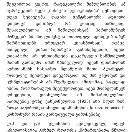
შეგვიძლია ვიყოთ. რადიკალური მიმღებლობის ამ
სტრატეგიას ჩვენ
„შინაგან დემოკრატიას“
ვუწოდებთ.
თუკი სუბიექტმა თავისი ცენტრალური ადგილი
დაკარგა, დაიშალა რა ურიცხვ ნაწილად,
შესაძლებელია ამ ნაწილებისგან პარლამენტის
მოწვევა? ამ პარლამენტის თითოეული ფრაქცია თავს
წარმოიდგენს ერთგვარ „დიასპორად“. თუმცა,
ნამდვილი დიასპორებისგან განსხვავებით, ჩვენი
დიასპორა არ ერთიანდება დაკარგული სამშობლოს
მითის გარშემო. ამის სანაცვლოდ, ჩვენს დიასპორას
აერთიანებს საზიარო პლანეტის მითი; პლანეტის,
რომელიც შეიძლება დავკარგოთ, თუ მის გაყოფას და
ექსპლუატირებას არ შევწყვეტთ. ამიტომაც, ნაცვლად
იმისა, რომ წარსულს შევცქეროდეთ, ჩვენ მომავლისკენ
ვიხედებით, დაახლოებით იმ მიმართულებით,
საითკენაც ჟოზე ვასკონელოსი (1925) ასი წლის წინ,
როცა საუბრობდა ახალი ადამიანების, la raza cosmica-ს,
კოსმოსური რასის გარდაუვალი გამოჩენაზე.
ლ.პ. და ტ.შ.: გლისანის კვალდაკვალ, თქვენ
კრეოლიზაცია გესმით როგორც „მიმართებათა წნული