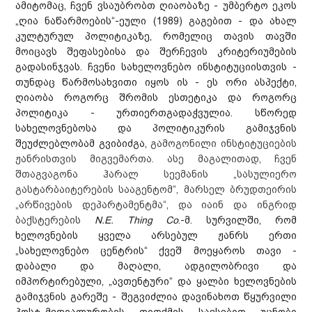
ამიტომაც, ჩვენ ვსაუბრობთ ღიაობაზე - უმბერტო ეკოს
„ღია ნაწარმოების“-ეული (1989) გაგებით - და ახალ
კულტურულ პოლიტიკაზე, რომელიც თავის თავში
მოიცავს შეფასებისა და შერჩევის კრიტერიუმების
გადასინჯვას. ჩვენი სახელოვნებო ინსტიტუციისთვის -
თუნდაც წარმოსახვითი იყოს ის - ეს ორი ასპექტი,
ღიაობა როგორც შრომის ესთეტიკა და როგორც
პოლიტიკა - ურთიერთგადაჭვულია. სწორედ
სახელოვნებოსა და პოლიტიკურის გამიჯვნის
შეუძლებლობამ გვიბიძგა,
გამოგონილი ინსტიტუციების
ჟანრისთვის მიგვემართა. ასე მაგალითად, ჩვენ
შთაგვაგონა ჰარალ სეემანის „სასულიერო
გასტარბაიტერების სააგენტომ“, მარსელ ბრუდთეირის
„არწივების დეპარტამენტმა“, და იაინ და ინგრიდ
ბაქსტერების
N.E. Thing Co
.-მ. სურვილში, რომ
ხელოვნების ყველა არსებულ ჟანრს ერთი
„სახელოვნებო ცენტრის“ ქვეშ მოეყაროს თავი -
დაბალი და მაღალი, ადგილობრივი და
იმპორტირებული, „ავთენტური“ და ყალბი ხელოვნების
გამიჯვნის გარეშე - შეგვიძლია დავინახოთ წყურვილი