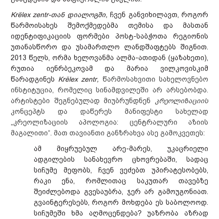
Krёlex zentr-თან დიალოგში,
ჩვენ განვიხილავთ, როგორ
წარმოისახეს შემოქმედებმა თემისა და მასთან
იდენტიფიკაციის ფორმები პოსტ-საბჭოთა რეგიონის
უთანასწორო და უსამართლო ლანდშაფტებს შიგნით.
2013 წელს, ორმა ხელოვანმა ალმა-ათიდან (ყაზახეთი),
რუთია იენრბეკოვამ და მარია ვილკოვისკიმ
წარადგინეს
Krёlex zentr,
წარმოსახვითი სახელოვნებო
ინსტიტუცია, რომელიც სინამდვილეში არ არსებობდა.
არტისტები შეგნებულად მიუბრუნდნენ
კრეოლიზაციის
კონცეპტს და დაწერეს მანიფესტი სახელად
„კრეოლიზაციის აპოლოგია: ცენტრალური აზიის
მაგალითი“. მათ თავიანთი განზრახვა ასე გამოკვეთეს:
ამ მიყრუებულ არე-მარეს, უკაცრიელი
ადგილების სანახევრო ცხოვრებაში, სადაც
სიჩუმე მეფობს, ჩვენ ვეძებთ უპირატესობებს,
რაკი ენა, რომლითაც საკუთარ თავებზე
შეიძლებოდა გვესაუბრა, ჯერ არ გამოუგონიათ.
გვაინტერესებს, როგორ მოხდება ეს საბოლოოდ.
სიჩუმეში ხმა აღმოცენდება? უაზრობა აზრად