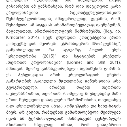
ლოკალურ იდენტობად მის გადაქცევას. ჩვენც
ვიზიარებთ ამ განზრახვას, რომ ღია დავტოვოთ კარი
კრეოლიზაციის რეკონტექსტუალიზაციის
შესაძლებლობისთვის; ამავდროულად, გვესმის, რომ,
შესაძლოა, ამ სიტყვას არამართებულადაც იყენებდნენ,
მაგალითად, ანთროპოლოგიურ ნაშრომებში. (მაგ. იხ.
Kirndörfer 2014). ჩვენ ვწერდით კონცეპტების ერთი
კონტექსტიდან მეორეში „ტრანსფერის პრობლემაზე“,
განვიხილავდით რა სტიუარტ ჰოლის ესეს
”კრეოლურობა (2015)“ და სტატიების კრებულს
„თეორიის კრეოლიზაცია“ (Lionnet and Shit 2011).
ამათგან მეორე განსაკუთრებული აღნიშვნის ღირსია.
ეს პუბლიკაცია არის კრეოლიზაციის ცნების
განვრცობის გაბედული მცდელობა; განვრცობის არა
გეოგრაფიული, არამედ თავად თეორიის
თვალსაზრისით; თეორიის, რომელიც მიუხედავად მისი
ერთი შეხედვით დასავლური წარმოშობისა, თავიდანვე
იყო კრეოლიზებული
სხვის
კონცეპტისა და
სახე-ხატის
მიერ. არ ვიცით, რამდენად გამართლებული შეიძლება
იყოს ამ ტერმინოლოგიის მისადაგება ცენტრალურ
აზიასთან. ნაცვლად იმისა, რომ ვისაუბროთ