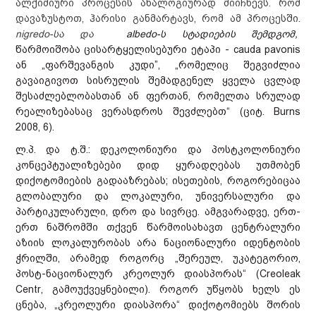
ალქიმიური პროცესის ანალოგიურად მიიჩნევს. რომ
გაძლიერება
მედიათეკა
სტატია
დავაზუსტოთ, ჰარისი განმარტავს, რომ ამ პროცესში.
კომუნიკაცია და
nigredo-სა და
albedo-ს სტადიების შემდგომ,
პოლიტიკის
ვიდეოთეკა
კონტაქტი
წარმოიშობა ცისარტყელისებური ეტაპი - cauda pavonis
თანამშრომლობა
დოკუმენტი
ფემინისტური
ან „ფარშევანგის კუდი”, „რომელიც შეგვიძლია
პროექტები
ბიბლიოთეკა
კვლევა
გავაიგივოთ სისრულის შემადგენელ ყველა ცვლად
ტერმინოლოგია
ანგარიში
შესაძლებლობასთან ან ფერთან, რომელთა სრულად
გზამკვლევი
რეალიზებასაც ვერასდროს შევძლებთ“ (ციტ. Burns
2008, 6).
სამართლებრივი
დოკუმენტი
ლ.პ. და ტ.შ.: დეკოლონიური და პოსტკოლონიური
კრებული
კონცეპტუალიზებები დიდ ყურადღებას უთმობენ
დიქოტომიების გადააზრებას; ისეთების, როგორებიცაა
გლობალური და ლოკალური, უნივერსალური და
პარტიკულარული, დრო და სივრცე. ამგვარადვე, ერთ-
ერთ ნაშრომში თქვენ წარმოისახავთ ცენტრალური
აზიის ლოკალურობას არა ნაციონალური იდენტობის
ჭრილში, არამედ როგორც „შერეულ, უკატეგორიო,
პოსტ-ნაციონალურ კრეოლურ დიასპორას“ (Creoleak
Centr, გამოუქვეყნებილი). როგორ უწყობს ხელს ეს
ცნება, „კრეოლური დიასპორა“ დიქოტომიებს შორის