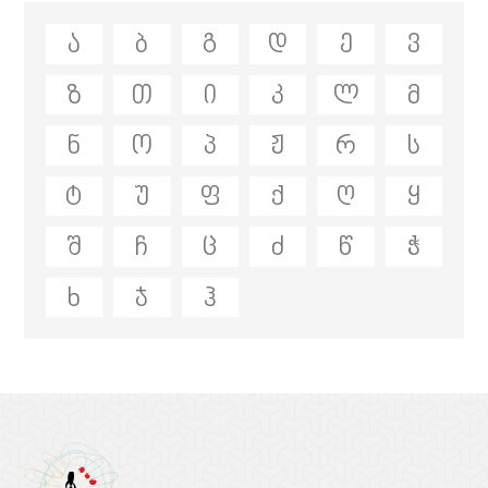
ა
ბ
გ
დ
ე
ვ
ზ
თ
ი
კ
ლ
მ
ნ
ო
პ
ჟ
რ
ს
ტ
უ
ფ
ქ
ღ
ყ
შ
ჩ
ც
ძ
წ
ჭ
ხ
ჯ
ჰ