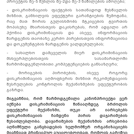
პროექტის მე-5 მუხლის მე-2და მე-3 ნაწილების ამოღება;
- დისკრიმინაციის ფაქტების სათანადოდ შესწავლის
მიზნით, განხილვის ეფექტური გარანტიების შემოტანა,
რაც მათ შორის გულისხმობს მტკიცების ტვირთის
მოპასუხე მხარისთვის დაკისრებას, რომ ადგილი არ
ჰქონია დისკრიმინაციას და ასევე, ინფორმაციის
წარდგენის თაობაზე კერძო პირებისთვის ინფორმაციისა
და დოკუმენტების წარდგენის ვალდებულებას;
- სახალხო დამცველის მიერ დისკრიმინაციის
მსხვერპლებისთვის სასამართლოში
სიახლეები
წარმომადგენლობითი კომპეტენციების განსაზღვრა;
განცხადებები
საქმიანობა
- მორიგების პირობების, ისევე როგორც
ღონისძიებები
ადვოკაცია
ჩვენ შესახებ
დისკრიმინაციის აღმოფხვრის მიზნით რეკომენდაციის
შესრულების კონტროლის მექანიზმების ეფექტურობის
პუბლიკაციები
თემის
გაზრდა.
გაძლიერება
მედიათეკა
სტატია
მიგვაჩნია, რომ წარმოდგენილი კანონპროექტი ვერ
კომუნიკაცია და
პოლიტიკის
ვიდეოთეკა
კონტაქტი
იქნება დისკრიმინაციის წინააღმდეგ ბრძოლის
თანამშრომლობა
დოკუმენტი
ფემინისტური
ეფექტური მექანიზმი, თუკი არ იარსებებს
პროექტები
დისკრიმინაციის ჩამდენი პირის დაჯარიმების
ბიბლიოთეკა
კვლევა
შესაძლებლობა. დაჯარიმების მექანიზმის არსებობა
ტერმინოლოგია
ანგარიში
აღნიშნული განცხადების ხელმომწერ ორგანიზაციებს
გზამკვლევი
მიაჩნიათ პრინციპულ აუცილებლობად, რომლის გარეშეც