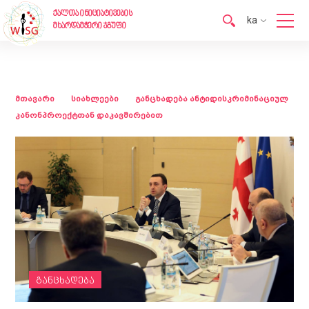
ქალთა ინიციატივების
ka
მხარდამჭერი ჯგუფი
en
ka
მთავარი
სიახლეები
განცხადება ანტიდისკრიმინაციულ
კანონპროექტთან დაკავშირებით
განცხადება