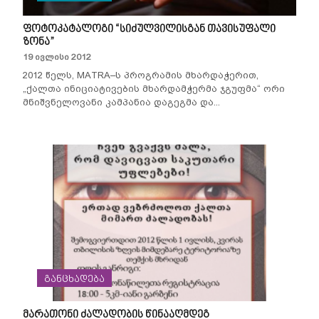
ფოტოკატალოგი “სიძულვილისგან თავისუფალი
ზონა”
19 ივლისი 2012
2012 წელს, MATRA–ს პროგრამის მხარდაჭერით,
„ქალთა ინიციატივების მხარდამჭერმა ჯგუფმა“ ორი
მნიშვნელოვანი კამპანია დაგეგმა და...
სიახლეები
განცხადებები
საქმიანობა
ღონისძიებები
ადვოკაცია
ჩვენ შესახებ
განცხადება
პუბლიკაციები
თემის
გაძლიერება
მედიათეკა
სტატია
მარათონი ძალადობის წინააღმდეგ