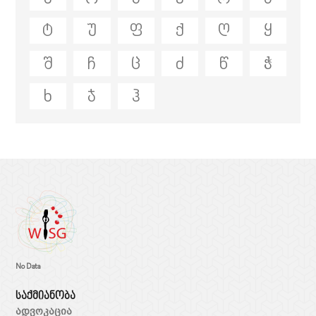
ტ
უ
ფ
ქ
ღ
ყ
შ
ჩ
ც
ძ
წ
ჭ
ხ
ჯ
ჰ
No Data
საქმიანობა
ადვოკაცია