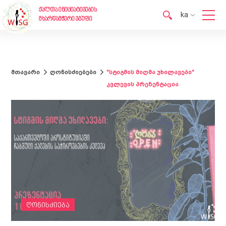
ქალთა ინიციატივების
ka
მხარდამჭერი ჯგუფი
en
ka
მთავარი
ღონისძიებები
"სტიგმის მიღმა უხილავები"
კვლევის პრეზენტაცია
ღონისძიება