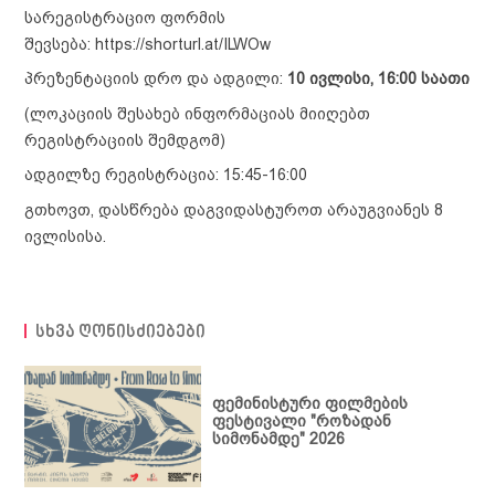
სარეგისტრაციო ფორმის
შევსება:
https://shorturl.at/ILWOw
პრეზენტაციის დრო და ადგილი:
10 ივლისი, 16:00 საათი
(ლოკაციის შესახებ ინფორმაციას მიიღებთ
რეგისტრაციის შემდგომ)
სიახლეები
ადგილზე რეგისტრაცია: 15:45-16:00
განცხადებები
საქმიანობა
ღონისძიებები
ადვოკაცია
ჩვენ შესახებ
გთხოვთ, დასწრება დაგვიდასტუროთ არაუგვიანეს 8
ივლისისა.
პუბლიკაციები
თემის
გაძლიერება
მედიათეკა
სტატია
კომუნიკაცია და
პოლიტიკის
ვიდეოთეკა
კონტაქტი
თანამშრომლობა
დოკუმენტი
ფემინისტური
სხვა ღონისძიებები
პროექტები
ბიბლიოთეკა
კვლევა
ტერმინოლოგია
ანგარიში
ფემინისტური ფილმების
გზამკვლევი
ფესტივალი "როზადან
სიმონამდე" 2026
სამართლებრივი
დოკუმენტი