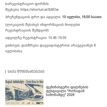
სარეგისტრაციო ფორმის
შევსება:
https://shorturl.at/ILWOw
პრეზენტაციის დრო და ადგილი:
10 ივლისი, 16:00 საათი
(ლოკაციის შესახებ ინფორმაციას მიიღებთ
რეგისტრაციის შემდგომ)
სიახლეები
ადგილზე რეგისტრაცია: 15:45-16:00
განცხადებები
საქმიანობა
ღონისძიებები
ადვოკაცია
ჩვენ შესახებ
გთხოვთ, დასწრება დაგვიდასტუროთ არაუგვიანეს 8
ივლისისა.
პუბლიკაციები
თემის
გაძლიერება
მედიათეკა
სტატია
კომუნიკაცია და
პოლიტიკის
ვიდეოთეკა
კონტაქტი
თანამშრომლობა
დოკუმენტი
ფემინისტური
სხვა ღონისძიებები
პროექტები
ბიბლიოთეკა
კვლევა
ტერმინოლოგია
ანგარიში
ფემინისტური ფილმების
გზამკვლევი
ფესტივალი "როზადან
სიმონამდე" 2026
სამართლებრივი
დოკუმენტი