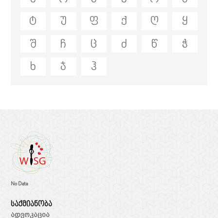
ტ
უ
ფ
ქ
ღ
ყ
შ
ჩ
ც
ძ
წ
ჭ
ხ
ჯ
ჰ
No Data
საქმიანობა
ადვოკაცია