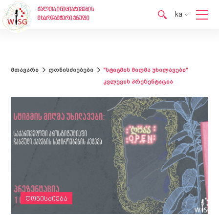
ქალთა ინიციატივების
ka
მხარდამჭერი ჯგუფი
en
ka
მთავარი
ღონისძიებები
"სტიგმის მიღმა უხილავები"
კვლევის პრეზენტაცია
ღონისძიება