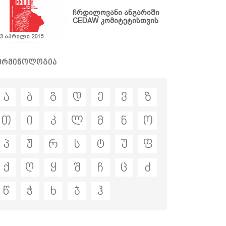
ჩრდილოვანი ანგარიში
CEDAW კომიტეტისთვის
23 აპრილი 2015
ერმინოლოგია
ა
ბ
გ
დ
ე
ვ
ზ
თ
ი
კ
ლ
მ
ნ
ო
პ
ჟ
რ
ს
ტ
უ
ფ
ქ
ღ
ყ
შ
ჩ
ც
ძ
წ
ჭ
ხ
ჯ
ჰ