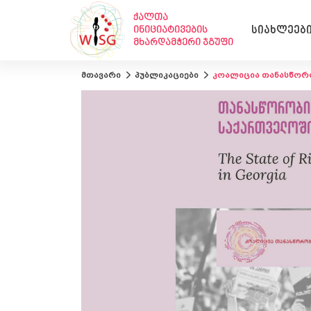
ქალთა
ინიციატივების
სიახლეებ
მხარდამჭერი ჯგუფი
მთავარი
პუბლიკაციები
კოალიცია თანასწორო
წლის ანგარიში)