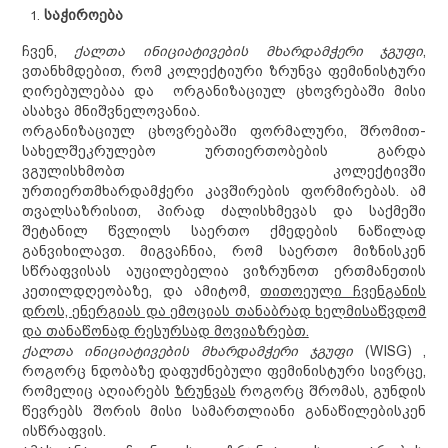
საჭიროება
ჩვენ,
ქალთა ინიციატივების მხარდამჭერი ჯგუფი
,
ვთანხმდებით, რომ კოლექტიური ზრუნვა ფემინისტური
ღირებულება
ა
და
ორგანიზაციულ ცხოვრებაში მისი
ასახვა
მნიშვნელოვანია
.
ორგანიზაციულ ცხოვრებაში ფორმალური, შრომით-
სახელშეკრულებო ურთიერთობების გარდა
ვგულისხმობთ კოლექტივში
ურთიერთმხარდამჭერ
ი
კავშირ
ები
ს
ფორმირებას
. ამ
თვალსაზრისით, პირად ძალისხმევა
ს
და საქმეში
შეტანილ წვლილ
ს
საერთო ქმედების ნაწილ
ად
განვიხილავთ
.
მიგვაჩნია, რომ საერთო მიზნისკენ
სწრაფვისას აუცილებელია ვიზრუნოთ ერთმანეთის
კეთილდღეობაზე, და
ამიტომ,
თითოეული ჩვენგანის
დროს, ენერგიას და ემოციას თანაბრად ხელმისაწვდომ
და თანაწონად რესურსად
მოვიაზრებთ.
ქალთა ინიციატივების მხარდამჭერი ჯგუფი
(WISG)
,
როგორც ნდობაზე დაფუძნებული ფემინისტური სივრცე,
რომელიც აღიარებს
ზრუნვას
როგორც შრომას, გუნდის
წევრებს შორის მისი სამართლიანი განაწილებისკენ
ისწრაფვის.