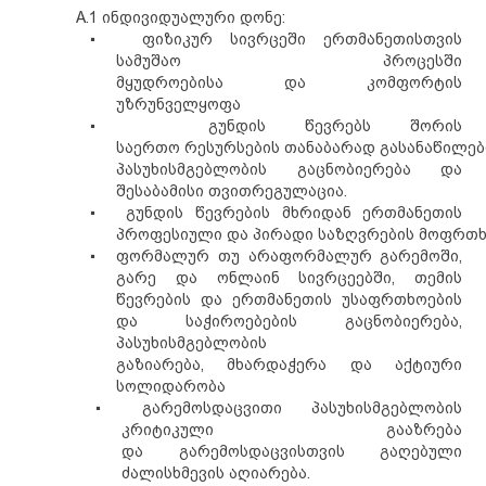
A.1 ინდივიდუალური დონე:
▪
ფიზიკურ სივრცეში
ერთმანეთისთვის
სამუშაო პროცესში
მყუდროებისა
და
კომფორტის
უზრუნველყოფა
▪
გუნდის წევრებს შორის
საერთო
რესურსების
თანაბარ
ად
გა
სა
ნაწილებ
პასუხისმგებლობის გაცნობიერება და
შესაბამისი თვითრეგულაცია.
▪
გუნდის წევრების მხრიდან ერთმანეთის
პროფესიული
და
პირადი
საზღვრების
მო
ფრთხ
▪
ფორმალურ თუ არაფორმალურ
გარემოში,
გარე და ონლაინ სივრცეებში,
თემის
წევრების და ერთმანეთის უსაფრთხოების
და საჭიროებების გაცნობიერება,
პასუხისმგებლობის
გაზიარება,
მხარდაჭერა და აქტიური
სოლიდარობა
▪
გარემოს
დაცვითი
პასუხისმგებლობის
კრიტიკული გააზრება
და
გარემოსდაცვისთვის
გაღებული
ძალისხმევის აღიარება.