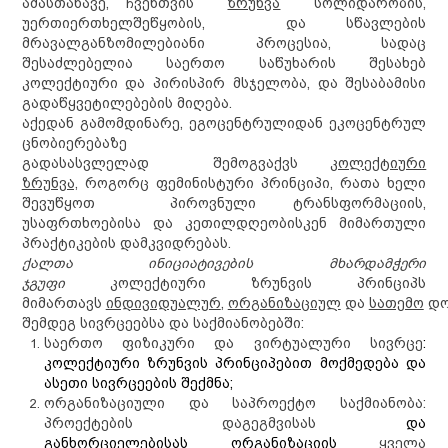
ამასთან
ავე
,
ჩვენთვის
ზრუნვა
სოლიდარობის,
უერთიერთხელშეწყობის,
და
სწავლების
მრავალგანზომილებიან
ი
პროცეს
ია
, სადაც
შესაძლებელია საერთო საწუხარის შესახებ
კოლექტიური და პირისპირ მსჯელობა, და შესაბამისი
გადაწყვეტილებების მიღება.
აქედან გამომდინარე, ეგოცენტრულიდან ეკოცენტრულ
ცნობიერებაზე
გადას
ას
ვლ
ელად
შემოგვაქვს
კოლექტიური
ზრუნვა,
როგორც ფემინისტური პრინციპი,
რათა ხელი
შევუწყოთ
პიროვნულ
ი
ტრანსფორმაცი
ი
ს,
უსაფრთხოებ
ი
ს
ა
და კეთილდღეობ
ი
ს
კენ მიმართული
პრაქტიკების დამკვიდრებას.
ქალთა ინიციატივების მხარდამჭერი
ჯგუფი
კოლექტიური ზრუნვის პრინციპს
მიმართავს
ინდივიდუალურ
,
ორგანიზაციულ
და
სათემო
დო
შემდეგ სივრცეებსა და საქმიანობებში:
საერთო ფიზიკური და ვირტუალური სივრცე
:
კოლექტიური ზრუნვის პრინციპებით მოქმედება და
ასეთი სივრცეების შექმნა;
ორგანიზაციული და საპროექტო საქმიანობა:
პროექტების დაგეგმვისას
და
განხორციელებისას
ორგანიზაციის
ყველა