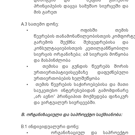
დაზოგვ
ის და
სუფთა გარემოს
პრინციპ
ებ
ის დაცვა სამუშაო სივრცეში და
კო
მის გარეთ
თან
A.3 სათემო დონე:
▪
ოფისში თემის
ტ
წევრების
თანამონაწილეობისთვის
კომფორტ
გარემოს შექმნა: შეხვედრებისა და
კონსულტაციებისთვის კეთილგანწყობილი
სა
სივრცის ორგანიზება; ამ სივრცის მოწყობა
და მასპინძლობა
▪
თემისა
და გუნდის წევრებს შორის
ურთიერთპატივისცემაზე დაფუძნებული
ურთიერთობების ხელშეწყობა
▪
თემის წევრების საჭიროებებისა და მათი
საუკეთესო ინტერესებიდან გამომდინარე
„არ ავნო“ პრინციპით მოქმედება ფიზიკურ
და ვირტუალურ სივრცეებში.
B.
ორგანიზაციული და საპროექტო საქმიანობა:
B.1 ინდივიდუალური დონე:
▪
ორგანიზაცი
ულ
და საპროექტო