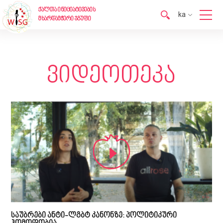
ქალთა ინიციატივების
ka
მხარდამჭერი ჯგუფი
en
ka
ვიდეოთეკა
საუბრები ანტი-ლგბტ კანონზე: პოლიტიკური