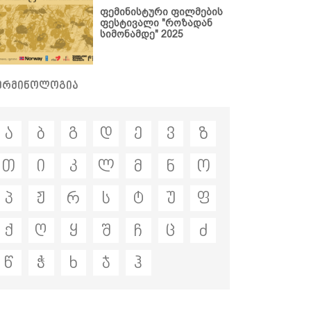
ფემინისტური ფილმების
ფესტივალი "როზადან
სიმონამდე" 2025
ერმინოლოგია
ა
ბ
გ
დ
ე
ვ
ზ
სიახლეები
განცხადებები
საქმიანობა
თ
ი
კ
ლ
მ
ნ
ო
ღონისძიებები
ადვოკაცია
ჩვენ შესახებ
პუბლიკაციები
თემის
პ
ჟ
რ
ს
ტ
უ
ფ
გაძლიერება
მედიათეკა
სტატია
კომუნიკაცია და
პოლიტიკის
ვიდეოთეკა
კონტაქტი
ქ
ღ
ყ
შ
ჩ
ც
ძ
თანამშრომლობა
დოკუმენტი
ფემინისტური
პროექტები
წ
ჭ
ხ
ჯ
ჰ
ბიბლიოთეკა
კვლევა
ტერმინოლოგია
ანგარიში
გზამკვლევი