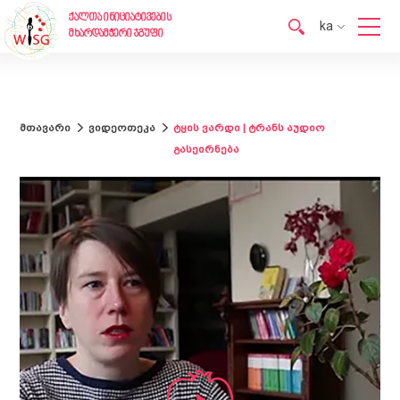
ქალთა ინიციატივების
ka
მხარდამჭერი ჯგუფი
en
ka
მთავარი
ვიდეოთეკა
ტყის ვარდი | ტრანს აუდიო
გასეირნება