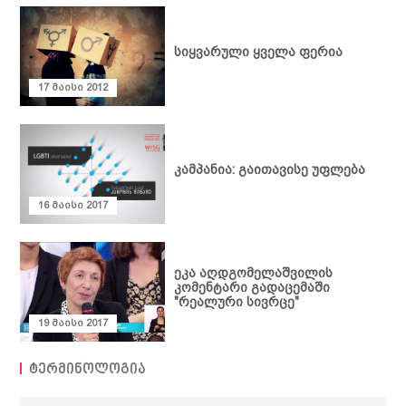
ღონისძიებები
ადვოკაცია
ჩვენ შესახებ
პუბლიკაციები
თემის
სიყვარული ყველა ფერია
გაძლიერება
მედიათეკა
სტატია
კომუნიკაცია და
პოლიტიკის
ვიდეოთეკა
კონტაქტი
17 მაისი 2012
თანამშრომლობა
დოკუმენტი
ფემინისტური
პროექტები
ბიბლიოთეკა
კვლევა
ტერმინოლოგია
ანგარიში
კამპანია: გაითავისე უფლება
გზამკვლევი
სამართლებრივი
16 მაისი 2017
დოკუმენტი
კრებული
ეკა აღდგომელაშვილის
კომენტარი გადაცემაში
"რეალური სივრცე"
19 მაისი 2017
ტერმინოლოგია