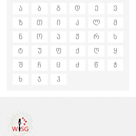
ა
ბ
გ
დ
ე
ვ
ზ
თ
ი
კ
ლ
მ
ნ
ო
პ
ჟ
რ
ს
ტ
უ
ფ
ქ
ღ
ყ
შ
ჩ
ც
ძ
წ
ჭ
ხ
ჯ
ჰ