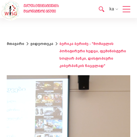
ქალთა ინიციატივების
ka
მხარდამჭერი ჯგუფი
en
ka
მთავარი
ვიდეოთეკა
ბერიკა ბერიძე - "მომავლის
პოზიტირური ხედვა, ფემინისტური
სოლარ პანკი, დისტოპიური
კიბერპანკის ნაცვლად"