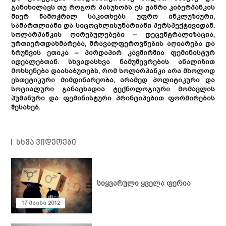
განიხილავს თუ როგორ პასუხობს ეს ჟანრი კიბერპანკის
მიერ წამოჭრილ საკითხებს უფრო ინკლუზიური,
სამართლიანი და სიცოცხლისუნარიანი პერსპექტივიდან.
სოლარპანკის ღირებულებები – დეცენტრალიზაცია,
ურთიერთდახმარება, მრავალფეროვნების აღიარება და
ზრუნვის ეთიკა – პირდაპირ კავშირშია ფემინისტურ
იდეალებთან. სხვადასხვა ნამუშევრების ანალიზით
მოხსენება დაასაბუთებს, რომ სოლარპანკი არა მხოლოდ
ესთეტიკური მიმდინარეობა, არამედ პოლიტიკური და
სოციალური განაცხადია ტექნოლოგიური მომავლის
ჰუმანური და ფემინისტური პრინციპებით ფორმირების
შესახებ.
სხვა ვიდეოები
სიახლეები
განცხადებები
საქმიანობა
სიყვარული ყველა ფერია
ღონისძიებები
ადვოკაცია
ჩვენ შესახებ
17 მაისი 2012
პუბლიკაციები
თემის
გაძლიერება
მედიათეკა
სტატია