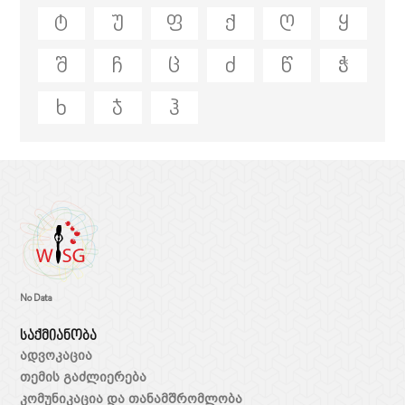
ტ
უ
ფ
ქ
ღ
ყ
შ
ჩ
ც
ძ
წ
ჭ
ხ
ჯ
ჰ
No Data
საქმიანობა
ადვოკაცია
თემის გაძლიერება
კომუნიკაცია და თანამშრომლობა